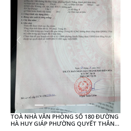
Previous
Next
TOÀ NHÀ VĂN PHÒNG SỐ 180 ĐƯỜNG
HÀ HUY GIÁP PHƯỜNG QUYẾT THẮNG
THÀNH PHỐ BIÊN HOÀ(ĐỐI DIỆN CV