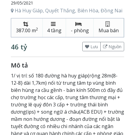
29/05/2021
QUYẾT THẮNG CÁCH VÙNG BINH BIÊN
Hà Huy Giáp, Quyết Thắng, Biên Hòa, Đồng Nai
HÙNG 150M) GIÁ 46 TỶ
2
387.00 m
4 tầng
- phòng
Mua bán
46 tỷ
Lưu
Nguồn
Mô tả
1/ vị trí: số 180 đường hà huy giáp(rộng 28m{8-
12-8} dài 1,7km) nối từ trung tâm tp vùng bình
biên hùng ra cầu gềnh - bán kính 500m có đầy đủ
chợ trường học các cấp, trung tâm thương mại +
trường lê quý đôn 3 cấp + trường thái bình
dương(ips) + song ngữ á châu(ACB EDU) + trường
mầm non hướng dương - đoạn đường nổi bật là
tuyết đường có nhiều chi nhánh của các ngân
hàng và cơ quan hành chính các cấp + phòng giáo