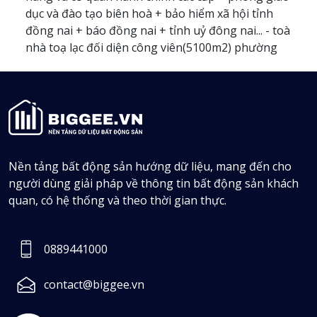
dục và đào tạo biên hoà + bảo hiểm xã hội tỉnh
đồng nai + báo đồng nai + tỉnh uỷ đông nai... - toà
nhà toạ lạc đối diện công viên(5100m2) phường
quyết thắng. 2/ kết cấu:diện tích 8x49= 387m2 nhà
chia thành khu vực nhà ở phía sau và toà văn
phòng nằm phía trước: - toà văn phòng thiết kế 4
tầng diện tích xây dựng 8x25= 190m2 cầu thang đi
lên ở giữa khu nhà. + tầng 1 có 2 phòng dt 20m2
mỗi phòng,2 wc và có gara để dc 5xe 7 chỗ và 30
Nền tảng bất động sản hướng dữ liệu, mang đến cho
xe máy chưa tính khu vực sân. + tầng 2: 2 phòng
người dùng giải pháp về thông tin bất động sản khách
30m2 mỗi phòng , 1 phòng hội trường lớn 80m2
quan, có hệ thống và theo thời gian thực.
và có ban công cạnh không gian mở( 30m2) +
tầng 3: có 5p nhỏ và vừa, 2wc bạn công hướng ra
cv + tầng 4: có 2 phòng 30m2 có 2wc riêng và 1
0889441000
phòng lớn 80m2 ban công hướng công viên +
tầng thượng 80m2 có lan can an toàn. - nhà ở: kết
contact@biggee.vn
cấu 2 tầng + tầng trệt: 1 phòng khách, 1 pn và 1wc
+ lầu trên: 2 phòng ngủ 2 nhà vệ sinh 3/4.pháp lý,