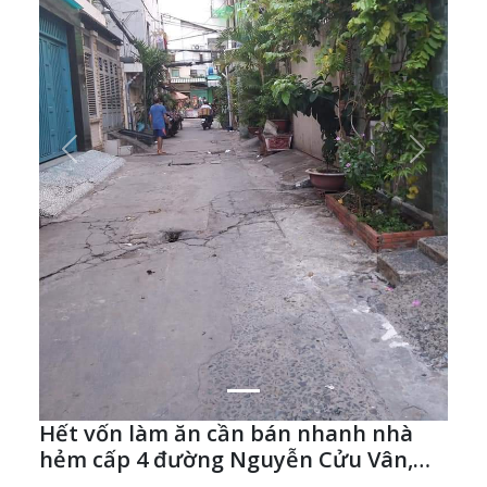
Previous
Next
Hết vốn làm ăn cần bán nhanh nhà
hẻm cấp 4 đường Nguyễn Cửu Vân,
quận Bình Thạnh