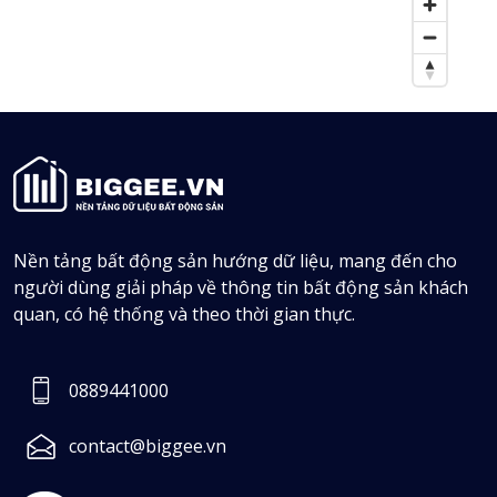
Nền tảng bất động sản hướng dữ liệu, mang đến cho
người dùng giải pháp về thông tin bất động sản khách
quan, có hệ thống và theo thời gian thực.
Châu Quốc Lập
0889441000
0932883102
contact@biggee.vn
103
Tin bán