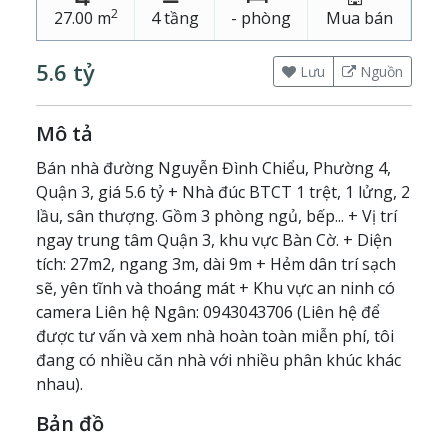
2
27.00 m
4 tầng
- phòng
Mua bán
5.6 tỷ
Lưu
Nguồn
Mô tả
Bán nhà đường Nguyễn Đình Chiểu, Phường 4,
Quận 3, giá 5.6 tỷ + Nhà đúc BTCT 1 trệt, 1 lửng, 2
lầu, sân thượng. Gồm 3 phòng ngủ, bếp... + Vị trí
ngay trung tâm Quận 3, khu vực Bàn Cờ. + Diện
tích: 27m2, ngang 3m, dài 9m + Hẻm dân trí sạch
sẽ, yên tĩnh và thoáng mát + Khu vực an ninh có
camera Liên hệ Ngân: 0943043706 (Liên hệ để
được tư vấn và xem nhà hoàn toàn miễn phí, tôi
đang có nhiều căn nhà với nhiều phân khúc khác
nhau).
Bản đồ