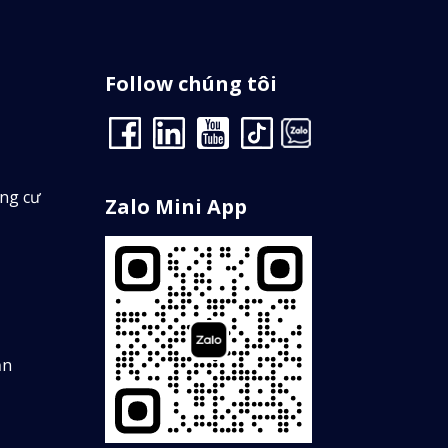
Follow chúng tôi
ung cư
Zalo Mini App
Dang Huy
0933107127
0
n thuê
Định giá
ản