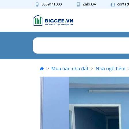
0889441000
Zalo OA
contac
Mua bán nhà đất
Nhà ngõ hẻm