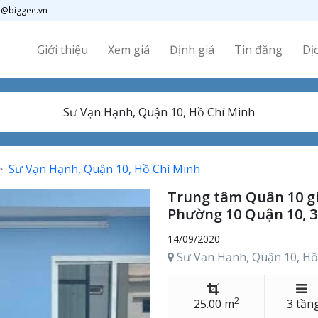
t@biggee.vn
Giới thiệu
Xem giá
Định giá
Tin đăng
Dị
Sư Vạn Hạnh, Quận 10, Hồ Chí Minh
Trung tâm Quân 10 giá
Phường 10 Quận 10, 3
14/09/2020
Sư Vạn Hạnh, Quận 10, Hồ
2
25.00 m
3 tần