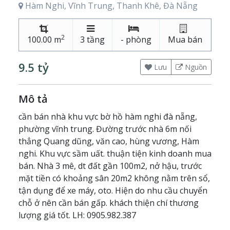
Hàm Nghi, Vĩnh Trung, Thanh Khê, Đà Nẵng
2
100.00 m
3 tầng
- phòng
Mua bán
9.5 tỷ
Lưu
Nguồn
Mô tả
cần bán nhà khu vực bờ hồ hàm nghi đà nẵng,
phường vĩnh trung. Đường trước nhà 6m nối
thẳng Quang dũng, văn cao, hùng vương, Hàm
nghi. Khu vực sầm uất. thuận tiện kinh doanh mua
bán. Nhà 3 mê, dt đất gần 100m2, nở hậu, trước
mặt tiền có khoảng sân 20m2 không nằm trên sổ,
tận dụng để xe máy, oto. Hiện do nhu cầu chuyển
chỗ ở nên cần bán gấp. khách thiện chí thương
lượng giá tốt. LH: 0905.982.387