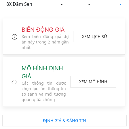
8X Đầm Sen
-
-
-
BIẾN ĐỘNG GIÁ
XEM LỊCH SỬ
Xem biến động giá dự
án này trong 2 năm gần
nhất
MÔ HÌNH ĐỊNH
GIÁ
XEM MÔ HÌNH
Các thông tin được
chọn lọc làm thông tin
so sánh và mối tương
Tỉnh Thành
Phường Xã
Đường Phố
Vệ tinh
quan giữa chúng
Metro
ĐS CT
Vành đai
Logo đối tác
ĐỊNH GIÁ & ĐĂNG TIN