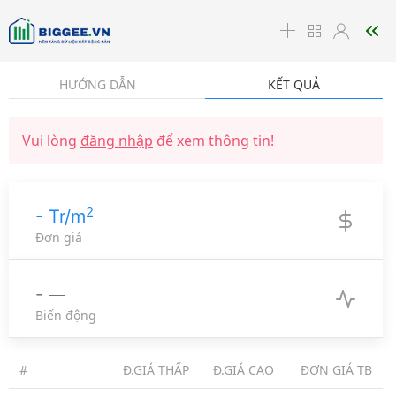
☰
HƯỚNG DẪN
KẾT QUẢ
Vui lòng
đăng nhập
để xem thông tin!
2
- Tr/m
Đơn giá
-
Biến động
#
Đ.GIÁ THẤP
Đ.GIÁ CAO
ĐƠN GIÁ TB