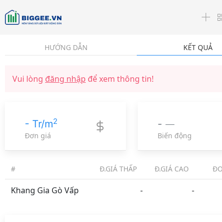
☰
HƯỚNG DẪN
KẾT QUẢ
Vui lòng
đăng nhập
để xem thông tin!
2
- Tr/m
-
Đơn giá
Biến động
#
Đ.GIÁ THẤP
Đ.GIÁ CAO
ĐƠ
Khang Gia Gò Vấp
-
-