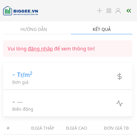
☰
HƯỚNG DẪN
KẾT QUẢ
Vui lòng
đăng nhập
để xem thông tin!
2
- Tr/m
Đơn giá
-
Biến động
#
Đ.GIÁ THẤP
Đ.GIÁ CAO
ĐƠN GIÁ TB