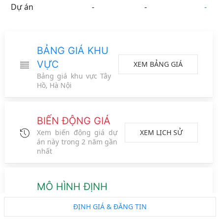
Dự án
-
-
-
BẢNG GIÁ KHU
VỰC
XEM BẢNG GIÁ
Bảng giá khu vực Tây
Hồ, Hà Nội
BIẾN ĐỘNG GIÁ
XEM LỊCH SỬ
Xem biến động giá dự
án này trong 2 năm gần
nhất
Tỉnh Thành
Phường Xã
Đường Phố
Vệ tinh
Metro
ĐS CT
Vành đai
Logo đối tác
MÔ HÌNH ĐỊNH
GIÁ
ĐỊNH GIÁ & ĐĂNG TIN
XEM MÔ HÌNH
Các thông tin được