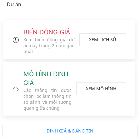
Dự án
-
-
-
BIẾN ĐỘNG GIÁ
XEM LỊCH SỬ
Xem biến động giá dự
án này trong 2 năm gần
nhất
MÔ HÌNH ĐỊNH
GIÁ
XEM MÔ HÌNH
Các thông tin được
chọn lọc làm thông tin
so sánh và mối tương
Tỉnh Thành
Phường Xã
Đường Phố
Vệ tinh
quan giữa chúng
Metro
ĐS CT
Vành đai
Logo đối tác
ĐỊNH GIÁ & ĐĂNG TIN