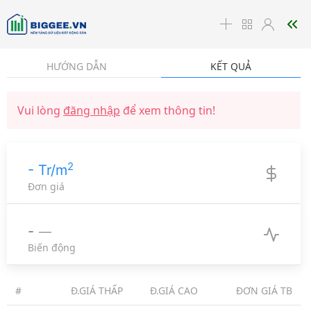
☰
HƯỚNG DẪN
KẾT QUẢ
Vui lòng
đăng nhập
để xem thông tin!
2
- Tr/m
Đơn giá
-
Biến động
#
Đ.GIÁ THẤP
Đ.GIÁ CAO
ĐƠN GIÁ TB