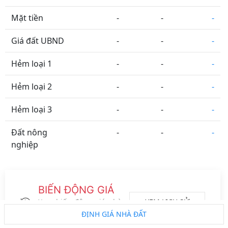
Mặt tiền
-
-
-
Giá đất UBND
-
-
-
Hẻm loại 1
-
-
-
Hẻm loại 2
-
-
-
Hẻm loại 3
-
-
-
Đất nông
-
-
-
nghiệp
Tỉnh Thành
Phường Xã
Đường Phố
Vệ tinh
BIẾN ĐỘNG GIÁ
Metro
ĐS CT
Vành đai
Logo đối tác
XEM LỊCH SỬ
Xem biến động giá nhà
đất của khu vực này
ĐỊNH GIÁ NHÀ ĐẤT
trong 2 năm gần nhất