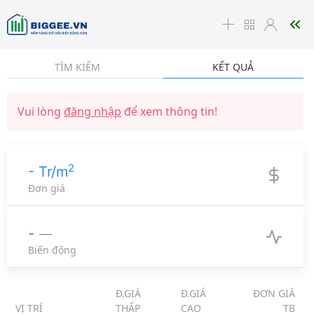
☰
TÌM KIẾM
KẾT QUẢ
Vui lòng
đăng nhập
để xem thông tin!
2
- Tr/m
Đơn giá
-
Biến động
Đ.GIÁ
Đ.GIÁ
ĐƠN GIÁ
VỊ TRÍ
THẤP
CAO
TB