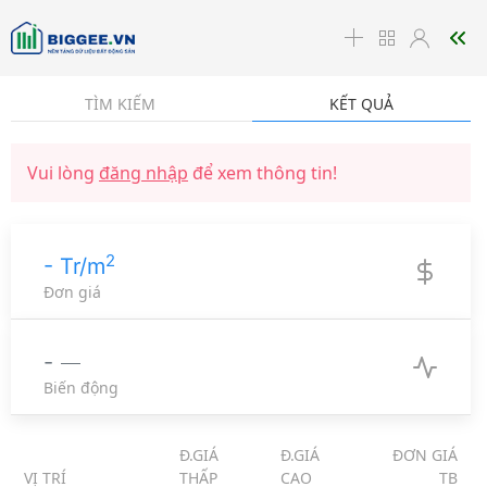
☰
TÌM KIẾM
KẾT QUẢ
Vui lòng
đăng nhập
để xem thông tin!
2
- Tr/m
Đơn giá
-
Biến động
Đ.GIÁ
Đ.GIÁ
ĐƠN GIÁ
VỊ TRÍ
THẤP
CAO
TB