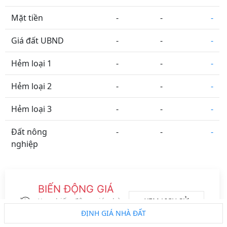
Mặt tiền
-
-
-
Giá đất UBND
-
-
-
Hẻm loại 1
-
-
-
Hẻm loại 2
-
-
-
Hẻm loại 3
-
-
-
Đất nông
-
-
-
nghiệp
Tỉnh Thành
Phường Xã
Đường Phố
Vệ tinh
BIẾN ĐỘNG GIÁ
Metro
ĐS CT
Vành đai
Logo đối tác
XEM LỊCH SỬ
Xem biến động giá nhà
đất của khu vực này
ĐỊNH GIÁ NHÀ ĐẤT
trong 2 năm gần nhất