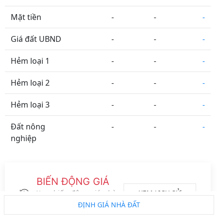
Mặt tiền
-
-
-
Giá đất UBND
-
-
-
Hẻm loại 1
-
-
-
Hẻm loại 2
-
-
-
Hẻm loại 3
-
-
-
Đất nông
-
-
-
nghiệp
Tỉnh Thành
Phường Xã
Đường Phố
Vệ tinh
BIẾN ĐỘNG GIÁ
Metro
ĐS CT
Vành đai
Logo đối tác
XEM LỊCH SỬ
Xem biến động giá nhà
đất của khu vực này
ĐỊNH GIÁ NHÀ ĐẤT
trong 2 năm gần nhất