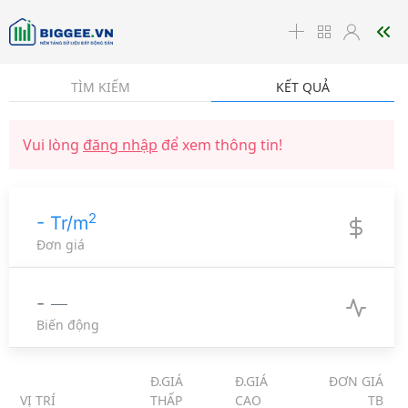
☰
TÌM KIẾM
KẾT QUẢ
Vui lòng
đăng nhập
để xem thông tin!
2
- Tr/m
Đơn giá
-
Biến động
Đ.GIÁ
Đ.GIÁ
ĐƠN GIÁ
VỊ TRÍ
THẤP
CAO
TB