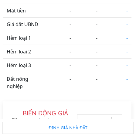
Mặt tiền
-
-
-
Giá đất UBND
-
-
-
Hẻm loại 1
-
-
-
Hẻm loại 2
-
-
-
Hẻm loại 3
-
-
-
Đất nông
-
-
-
nghiệp
Tỉnh Thành
Phường Xã
Đường Phố
Vệ tinh
BIẾN ĐỘNG GIÁ
Metro
ĐS CT
Vành đai
Logo đối tác
XEM LỊCH SỬ
Xem biến động giá nhà
đất của khu vực này
ĐỊNH GIÁ NHÀ ĐẤT
trong 2 năm gần nhất