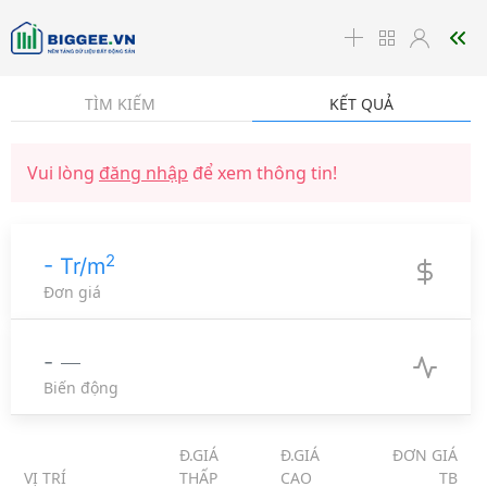
☰
TÌM KIẾM
KẾT QUẢ
Vui lòng
đăng nhập
để xem thông tin!
2
- Tr/m
Đơn giá
-
Biến động
Đ.GIÁ
Đ.GIÁ
ĐƠN GIÁ
VỊ TRÍ
THẤP
CAO
TB