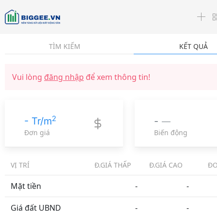
☰
TÌM KIẾM
KẾT QUẢ
Vui lòng
đăng nhập
để xem thông tin!
2
- Tr/m
-
Đơn giá
Biến động
VỊ TRÍ
Đ.GIÁ THẤP
Đ.GIÁ CAO
ĐƠ
Mặt tiền
-
-
Giá đất UBND
-
-