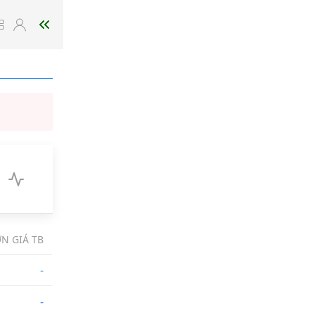
N GIÁ TB
-
-