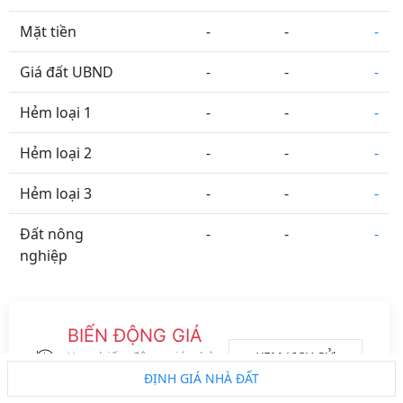
Mặt tiền
-
-
-
Giá đất UBND
-
-
-
Hẻm loại 1
-
-
-
Hẻm loại 2
-
-
-
Hẻm loại 3
-
-
-
Đất nông
-
-
-
nghiệp
Tỉnh Thành
Phường Xã
Đường Phố
Vệ tinh
BIẾN ĐỘNG GIÁ
Metro
ĐS CT
Vành đai
Logo đối tác
XEM LỊCH SỬ
Xem biến động giá nhà
đất của khu vực này
ĐỊNH GIÁ NHÀ ĐẤT
trong 2 năm gần nhất