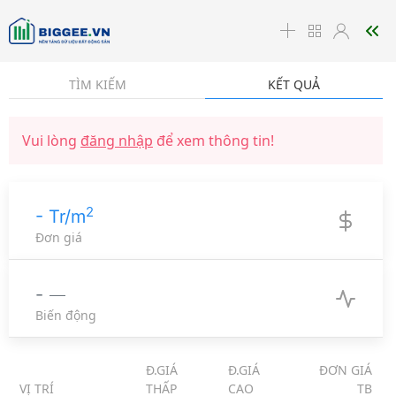
☰
TÌM KIẾM
KẾT QUẢ
Vui lòng
đăng nhập
để xem thông tin!
2
- Tr/m
Đơn giá
-
Biến động
Đ.GIÁ
Đ.GIÁ
ĐƠN GIÁ
VỊ TRÍ
THẤP
CAO
TB