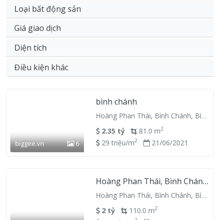
Loại bất động sản
Giá giao dịch
Diện tích
Điều kiện khác
bình chánh
Hoàng Phan Thái, Bình Chánh, Bình
Chánh, Hồ Chí Minh
2
2.35 tỷ
81.0 m
2
29 triệu/m
21/06/2021
biggee.vn
6
Hoàng Phan Thái, Bình Chánh,
TP. Hồ Chí Minh
Hoàng Phan Thái, Bình Chánh, Bình
Chánh, Hồ Chí Minh
2
2 tỷ
110.0 m