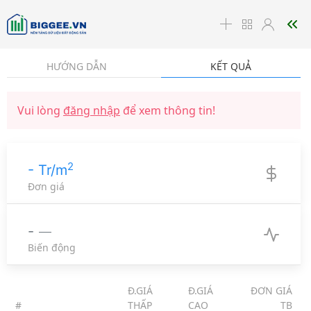
☰
HƯỚNG DẪN
KẾT QUẢ
Vui lòng
đăng nhập
để xem thông tin!
2
- Tr/m
Đơn giá
-
Biến động
Đ.GIÁ
Đ.GIÁ
ĐƠN GIÁ
#
THẤP
CAO
TB