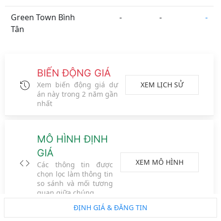
Green Town Bình
-
-
-
Tân
BIẾN ĐỘNG GIÁ
XEM LỊCH SỬ
Xem biến động giá dự
án này trong 2 năm gần
nhất
MÔ HÌNH ĐỊNH
GIÁ
XEM MÔ HÌNH
Các thông tin được
Tỉnh Thành
Phường Xã
Đường Phố
Vệ tinh
chọn lọc làm thông tin
so sánh và mối tương
Metro
ĐS CT
Vành đai
Logo đối tác
quan giữa chúng
ĐỊNH GIÁ & ĐĂNG TIN