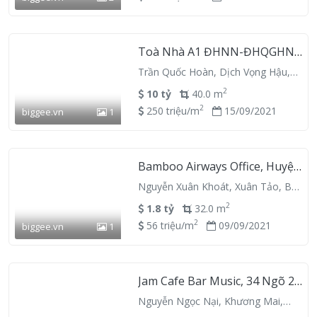
Toà Nhà A1 ĐHNN-ĐHQGHN,
Nhà Hiệu Bộ, Quận Cầu Giấy,
Trần Quốc Hoàn, Dịch Vọng Hậu,
Hanoi 123300, Vietnam
Cầu Giấy, Hà Nội
2
10 tỷ
40.0 m
2
250 triệu/m
15/09/2021
biggee.vn
1
Bamboo Airways Office, Huyện
Từ Liêm, Hanoi 129300,
Nguyễn Xuân Khoát, Xuân Tảo, Bắc
Vietnam
Từ Liêm, Hà Nội
2
1.8 tỷ
32.0 m
2
56 triệu/m
09/09/2021
biggee.vn
1
Jam Cafe Bar Music, 34 Ngõ 26
Vương Thừa Vũ, Quận Thanh
Nguyễn Ngọc Nại, Khương Mai,
Xuân, Hanoi 120700, Vietnam
Thanh Xuân, Hà Nội