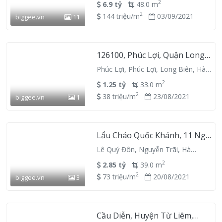
2
6.9 tỷ
48.0 m
2
144 triệu/m
03/09/2021
biggee.vn
11
126100, Phúc Lợi, Quận Long
Biên, Hanoi, Vietnam
Phúc Lợi, Phúc Lợi, Long Biên, Hà
Nội
2
1.25 tỷ
33.0 m
2
38 triệu/m
23/08/2021
biggee.vn
1
Lẩu Cháo Quốc Khánh, 11 Ngõ
8, Quận Hà Đông, Hanoi
Lê Quý Đôn, Nguyễn Trãi, Hà
151600, Vietnam
Đông, Hà Nội
2
2.85 tỷ
39.0 m
2
73 triệu/m
20/08/2021
biggee.vn
3
Cầu Diễn, Huyện Từ Liêm,