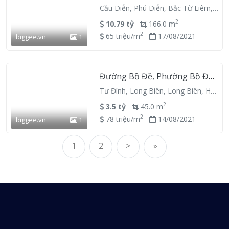
Hanoi 129000, Vietnam
Cầu Diễn, Phú Diễn, Bắc Từ Liêm,
Hà Nội
2
10.79 tỷ
166.0 m
2
65 triệu/m
17/08/2021
biggee.vn
1
Đường Bồ Đề, Phường Bồ Đề,
Quận Long Biên, Hà Nội
Tư Đình, Long Biên, Long Biên, Hà
Nội
2
3.5 tỷ
45.0 m
2
78 triệu/m
14/08/2021
biggee.vn
1
1
2
>
»