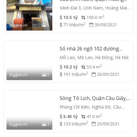
Mai, Hanoi 127800, Vietnam
Vành Đai 3, Lĩnh Nam, Hoàng Mai,
Hà Nội
2
13.5 tỷ
190.0 m
2
71 triệu/m
30/09/2021
biggee.vn
5
Số nhà 26 ngõ 102 đường
Trần Phú, Quận Hà Đông,
Mỗ Lao, Mộ Lao, Hà Đông, Hà Nội
Hanoi 152700, Vietnam
2
10.2 tỷ
53.4 m
2
191 triệu/m
26/09/2021
biggee.vn
5
Sông Tô Lịch, Quận Cầu Giấy,
Hanoi 122100, Vietnam
Phùng Chí Kiên, Nghĩa Đô, Cầu
Giấy, Hà Nội
2
5.45 tỷ
41.0 m
2
133 triệu/m
25/09/2021
biggee.vn
3