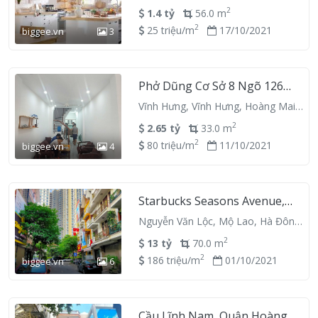
Xuân, Hà Nội
2
1.4 tỷ
56.0 m
2
25 triệu/m
17/10/2021
biggee.vn
3
Phở Dũng Cơ Sở 8 Ngõ 126
Vĩnh Hưng, 1A Ngõ 126 Vĩnh
Vĩnh Hưng, Vĩnh Hưng, Hoàng Mai,
Hưng, Quận Hoàng Mai, Hanoi
Hà Nội
127300, Vietnam
2
2.65 tỷ
33.0 m
2
80 triệu/m
11/10/2021
biggee.vn
4
Starbucks Seasons Avenue,
Toà S4, Seasons Avenue, Lô
Nguyễn Văn Lộc, Mộ Lao, Hà Đông,
CT09, Khu CỔ Ngựa, Mô Lão,
Hà Nội
Hà Đông, Quận Hà Đông,
2
13 tỷ
70.0 m
Hanoi 152600, Vietnam
2
186 triệu/m
01/10/2021
biggee.vn
6
Cầu Lĩnh Nam, Quận Hoàng