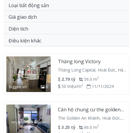
Loại bất động sản
Giá giao dịch
Diện tích
Điều kiện khác
Thăng long Victory
Thăng Long Capital, Hoài Đức, Hà
Nội
2
2.79 tỷ
56.0 m
2
50 triệu/m
11/11/2024
biggee.vn
6
Căn hộ chung cư the golden
An Khánh 18T, 2 ngủ 2VS
The Golden An Khánh, Hoài Đức,
66m2
Hà Nội
2
3.25 tỷ
66.0 m