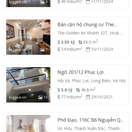
2
49 triệu/m
11/11/2024
biggee.vn
4
Bán căn hộ chung cư The
golden An Khánh 32T, 2 ngủ
The Golden An Khánh 32T, Hoài
2VS 66m2, full nội thất
Đức, Hà Nội
2
3.55 tỷ
66.0 m
2
54 triệu/m
10/11/2024
biggee.vn
7
Ngõ 201/12 Phúc Lợi
Hội Xá, Phúc Lợi, Long Biên, Hà Nội
2
3.6 tỷ
46.8 m
2
77 triệu/m
29/10/2021
biggee.vn
11
Phở Đạo, 116C B6 Nguyễn Quý
Đức, Quận Thanh Xuân, Hanoi
Vũ Hữu, Thanh Xuân Bắc, Thanh
120500, Vietnam