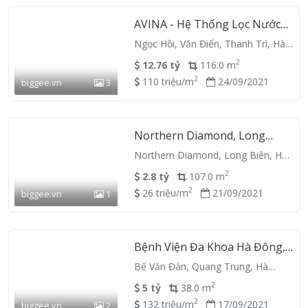
AVINA - Hệ Thống Lọc Nước
Công Nghiệp, 68 Tứ Hiệp,
Ngọc Hồi, Văn Điển, Thanh Trì, Hà
Huyện Thanh Trì, Hanoi
Nội
134000, Vietnam
2
12.76 tỷ
116.0 m
2
110 triệu/m
24/09/2021
biggee.vn
3
Northern Diamond, Long
Biên, Hà Nội
Northern Diamond, Long Biên, Hà
Nội
2
2.8 tỷ
107.0 m
2
26 triệu/m
21/09/2021
biggee.vn
1
Bệnh Viện Đa Khoa Hà Đông,
2 Bế Văn Đàn, Quận Hà Đông,
Bế Văn Đàn, Quang Trung, Hà
Hanoi 151900, Vietnam
Đông, Hà Nội
2
5 tỷ
38.0 m
2
132 triệu/m
17/09/2021
biggee.vn
2