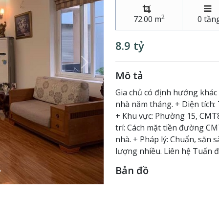
2
72.00 m
0 tần
8.9 tỷ
Next
Mô tả
Gia chủ có định hướng khác
nhà năm tháng. + Diện tích
+ Khu vực: Phường 15, CMT8,
trí: Cách mặt tiền đường C
nhà. + Pháp lý: Chuẩn, săn 
lượng nhiều. Liên hệ Tuấn 
Bản đồ