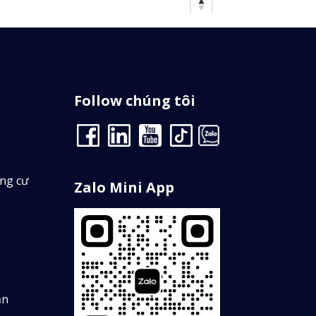
Follow chúng tôi
ung cư
Zalo Mini App
Minh Tuấn Tuấn
0346901760
0
n thuê
Định giá
ản