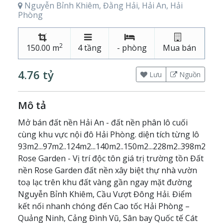
Nguyễn Bỉnh Khiêm, Đằng Hải, Hải An, Hải
Phòng
2
150.00 m
4 tầng
- phòng
Mua bán
4.76 tỷ
Lưu
Nguồn
Mô tả
Mở bán đất nền Hải An - đất nền phân lô cuối
cùng khu vực nội đô Hải Phòng. diện tích từng lô
93m2...97m2..124m2...140m2..150m2...228m2..398m2
Rose Garden - Vị trí độc tôn giá trị trường tồn Đất
nền Rose Garden đất nền xây biệt thự nhà vườn
toạ lạc trên khu đất vàng gần ngay mặt đường
Nguyễn Bỉnh Khiêm, Cầu Vượt Đông Hải. Điểm
kết nối nhanh chóng đến Cao tốc Hải Phòng –
Quảng Ninh, Cảng Đình Vũ, Sân bay Quốc tế Cát