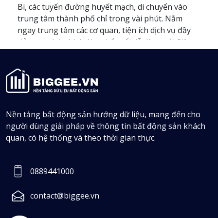
Bi, các tuyến đường huyết mạch, di chuyển vào
trung tâm thành phố chỉ trong vài phút. Nằm
ngay trung tâm các cơ quan, tiện ích dịch vụ đầy
đủ trong bán kính 1km, kết nối dễ dàng với Siêu
thị GO, Trường THPT Trần Phú, chợ Lũng, … Kế
cận trường Mầm non chuẩn Quốc tế, Sân golf,
vườn hoa hồng, … Đặc biệt, bãi đỗ xe “siêu khủng”
với 500 chỗ đỗ (kéo dài 600m). … Không gian xanh
– Sống trong lành: Khu đất có nguồn gốc đất là
vườn trồng hồng tinh túy, phong thuỷ hài hoà,
Nền tảng bất động sản hướng dữ liệu, mang đến cho
không ồn ào xe cộ như mặt đường Nguyễn Bỉnh
người dùng giải pháp về thông tin bất động sản khách
Khiêm Sổ đỏ từng lô, hạ tầng đồng bộ Khu vực
quan, có hệ thống và theo thời gian thực.
dân cư đông đúc, nhu cầu nhà ở cao, thuận tiện cả
cho sinh hoạt lẫn kinh doanh các lĩnh vực (văn
phòng, nhà hàng, khách sạn...) Nắm bắt cơ hội
0889441000
đầu tư sinh lời, tiềm năng tăng giá tốt nhất liên
hệ ngay hotline: 0365.716.095 Thông tin tóm tắt:
contact@biggee.vn
đất vườn hồng đất nền xây biệt thự Địa chỉ chi
tiết: 88 hai bà trưng . lê chân .hải phòng Số ĐT: