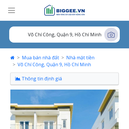
Mua bán nhà đất
Nhà mặt tiền
Võ Chí Công, Quận 9, Hồ Chí Minh
Thông tin định giá