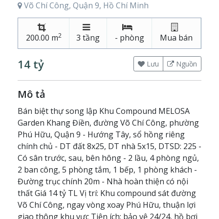
Võ Chí Công, Quận 9, Hồ Chí Minh
2
200.00 m
3 tầng
- phòng
Mua bán
14 tỷ
Lưu
Nguồn
Mô tả
Bán biệt thự song lập Khu Compound MELOSA
Garden Khang Điền, đường Võ Chí Công, phường
Phú Hữu, Quận 9 - Hướng Tây, sổ hồng riêng
chính chủ - DT đất 8x25, DT nhà 5x15, DTSD: 225 -
Có sân trước, sau, bên hông - 2 lầu, 4 phòng ngủ,
2 ban công, 5 phòng tắm, 1 bếp, 1 phòng khách -
Đường trục chính 20m - Nhà hoàn thiện có nội
thất Giá 14 tỷ TL Vị trí: Khu compound sát đường
Võ Chí Công, ngay vòng xoay Phú Hữu, thuận lợi
giao thông khu vực Tiện ích: bảo vệ 24/24, hồ bơi