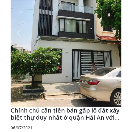
Previous
Next
Chính chủ cần tiền bán gấp lô đất xây
biệt thự duy nhất ở quận Hải An với
ưu đãi cực hấp dẫn.
06/07/2021