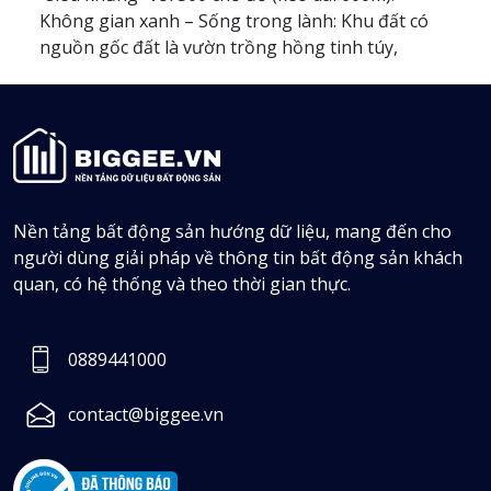
Không gian xanh – Sống trong lành: Khu đất có
nguồn gốc đất là vườn trồng hồng tinh túy,
phong thuỷ hài hoà, không ồn ào xe cộ như mặt
đường Nguyễn Bỉnh Khiêm * Sổ đỏ từng lô, hạ
tầng đồng bộ * Khu vực dân cư đông đúc, nhu
cầu nhà ở cao, thuận tiện cả cho sinh hoạt lẫn
kinh doanh các lĩnh vực (văn phòng, nhà hàng,
khách sạn...) * Nắm bắt cơ hội đầu tư sinh lời, tiềm
Nền tảng bất động sản hướng dữ liệu, mang đến cho
năng tăng giá tốt nhất
người dùng giải pháp về thông tin bất động sản khách
Bản đồ
quan, có hệ thống và theo thời gian thực.
0889441000
contact@biggee.vn