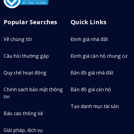
Popular Searches
Quick Links
Về chúng tôi
Định giá nhà đất
Long Bui
Câu hỏi thường gặp
Định giá căn hộ chung cư
0947799586
Quy chế hoạt động
Bản đồ giá nhà đất
210
Tin bán
Chính sách bảo mật thông
Bản đồ giá căn hộ
4
tin
Tin thuê
Tạo danh mục tài sản
0
Báo cáo thống kê
Định giá
Giải pháp, dịch vụ