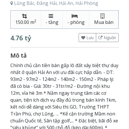
Lũng Bắc, Đằng Hải, Hải An, Hải Phòng
2
150.00 m
- tầng
- phòng
Mua bán
4.76 tỷ
Lưu
Nguồn
Mô tả
Chính chủ cần tiền bán gấp lô đất xây biệt thự duy
nhất ở quận Hải An với ưu đãi cực hấp dẫn. - DT:
93m2 - 97m2 - 124m2 - 140m2 - 150m2 - Pháp lý:
đã có bìa - Giá: 30tr - 31tr/m2 - Đường nội khu
12m, vỉa hè 3m * Nằm ngay trung tâm các cơ
quan, tiện ích dịch vụ đầy đủ trong bán kính 1km,
kết nối dễ dàng với Siêu thị GO, Trường THPT
Trần Phú, chợ Lũng, … *Kế cận trường Mầm non
chuẩn Quốc tế, Sân tập golf,... * Đặc biệt, bãi đỗ xe
“siêu khủng” với 500 chỗ đỗ (kéo dài 600m). *