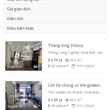
Giá giao dịch
Diện tích
Điều kiện khác
Thăng long Victory
Thăng Long Capital, Hoài Đức, Hà
Nội
2
2.79 tỷ
56.0 m
2
50 triệu/m
11/11/2024
biggee.vn
6
Căn hộ chung cư the golden
An Khánh 18T, 2 ngủ 2VS
The Golden An Khánh, Hoài Đức,
66m2
Hà Nội
2
3.25 tỷ
66.0 m
2
49 triệu/m
11/11/2024
biggee.vn
4