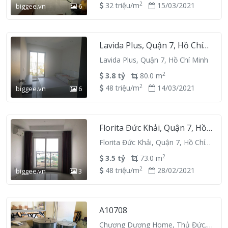
2
32 triệu/m
15/03/2021
biggee.vn
6
Lavida Plus, Quận 7, Hồ Chí
Minh
Lavida Plus, Quận 7, Hồ Chí Minh
2
3.8 tỷ
80.0 m
2
48 triệu/m
14/03/2021
biggee.vn
6
Florita Đức Khải, Quận 7, Hồ
Chí Minh
Florita Đức Khải, Quận 7, Hồ Chí
Minh
2
3.5 tỷ
73.0 m
2
48 triệu/m
28/02/2021
biggee.vn
3
A10708
Chương Dương Home, Thủ Đức,