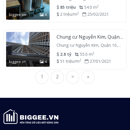
Hồ Chí Minh
2
85 triệu
54.0 m
2
2 triệu/m
25/02/2021
biggee.vn
4
Chung cư Nguyễn Kim, Quận
10, Hồ Chí Minh
Chung cư Nguyễn Kim, Quận 10,
Hồ Chí Minh
2
2.8 tỷ
55.0 m
2
51 triệu/m
27/01/2021
biggee.vn
4
1
2
>
»