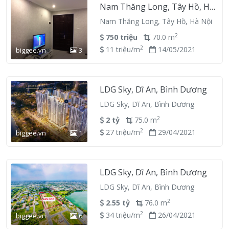
Nam Thăng Long, Tây Hồ, Hà
Nội
Nam Thăng Long, Tây Hồ, Hà Nội
2
750 triệu
70.0 m
2
11 triệu/m
14/05/2021
biggee.vn
3
LDG Sky, Dĩ An, Bình Dương
LDG Sky, Dĩ An, Bình Dương
2
2 tỷ
75.0 m
2
27 triệu/m
29/04/2021
biggee.vn
1
LDG Sky, Dĩ An, Bình Dương
LDG Sky, Dĩ An, Bình Dương
2
2.55 tỷ
76.0 m
2
34 triệu/m
26/04/2021
biggee.vn
6