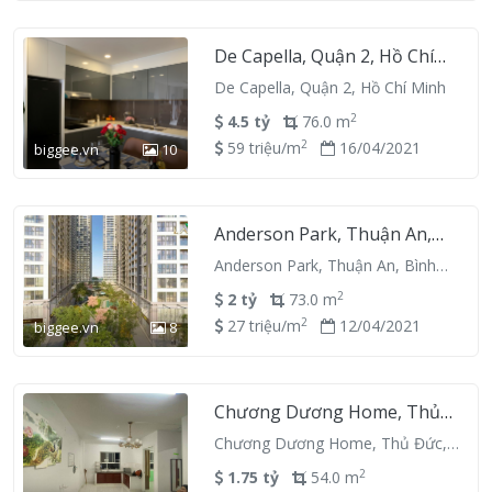
De Capella, Quận 2, Hồ Chí
Minh
De Capella, Quận 2, Hồ Chí Minh
2
4.5 tỷ
76.0 m
2
59 triệu/m
16/04/2021
biggee.vn
10
Anderson Park, Thuận An,
Bình Dương
Anderson Park, Thuận An, Bình
Dương
2
2 tỷ
73.0 m
2
27 triệu/m
12/04/2021
biggee.vn
8
Chương Dương Home, Thủ
Đức, Hồ Chí Minh
Chương Dương Home, Thủ Đức,
Hồ Chí Minh
2
1.75 tỷ
54.0 m