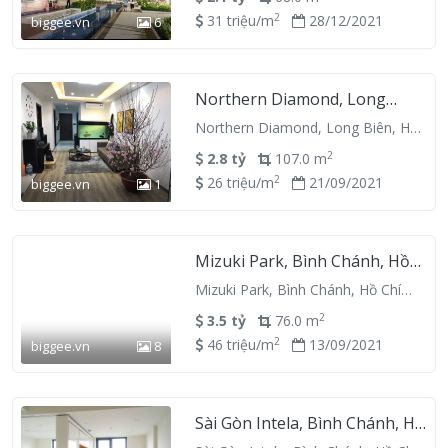
2
31 triệu/m
28/12/2021
biggee.vn
6
Northern Diamond, Long
Biên, Hà Nội
Northern Diamond, Long Biên, Hà
Nội
2
2.8 tỷ
107.0 m
2
26 triệu/m
21/09/2021
biggee.vn
1
Mizuki Park, Bình Chánh, Hồ
Chí Minh
Mizuki Park, Bình Chánh, Hồ Chí
Minh
2
3.5 tỷ
76.0 m
2
46 triệu/m
13/09/2021
biggee.vn
8
Sài Gòn Intela, Bình Chánh, Hồ
Chí Minh