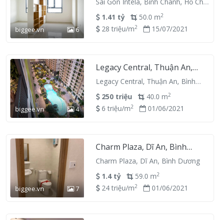
Sài Gòn Intela, Bình Chánh, Hồ Chí
Minh
2
1.41 tỷ
50.0 m
2
28 triệu/m
15/07/2021
biggee.vn
6
Legacy Central, Thuận An,
Bình Dương
Legacy Central, Thuận An, Bình
Dương
2
250 triệu
40.0 m
2
6 triệu/m
01/06/2021
biggee.vn
4
Charm Plaza, Dĩ An, Bình
Dương
Charm Plaza, Dĩ An, Bình Dương
2
1.4 tỷ
59.0 m
2
24 triệu/m
01/06/2021
biggee.vn
7