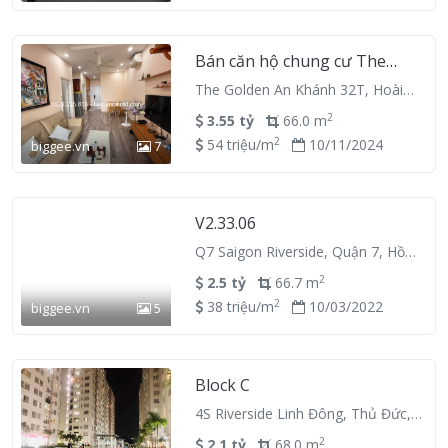
Bán căn hộ chung cư The
golden An Khánh 32T, 2 ngủ
The Golden An Khánh 32T, Hoài
2VS 66m2, full nội thất
Đức, Hà Nội
2
3.55 tỷ
66.0 m
2
54 triệu/m
10/11/2024
biggee.vn
7
V2.33.06
Q7 Saigon Riverside, Quận 7, Hồ
Chí Minh
2
2.5 tỷ
66.7 m
2
38 triệu/m
10/03/2022
biggee.vn
5
Block C
4S Riverside Linh Đông, Thủ Đức,
Hồ Chí Minh
2
2.1 tỷ
68.0 m