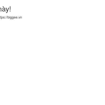
này!
tps://biggee.vn